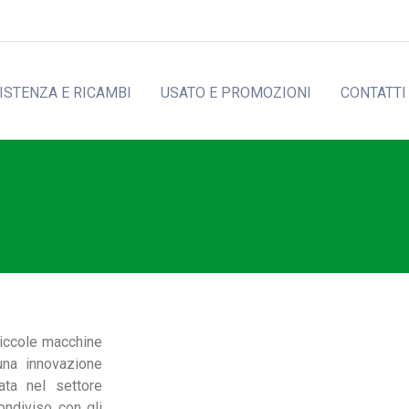
ISTENZA E RICAMBI
USATO E PROMOZIONI
CONTATTI
 piccole macchine
 una innovazione
ata nel settore
ondiviso con gli