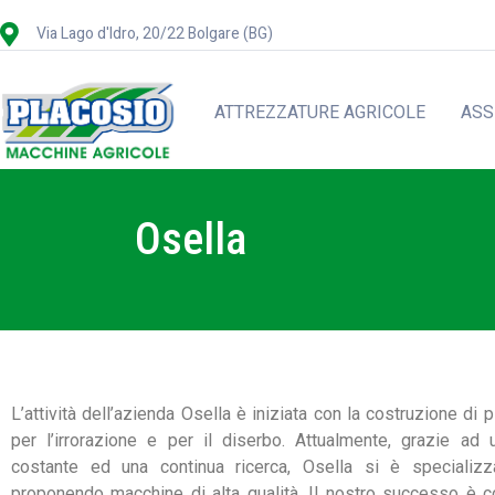
Via Lago d'Idro, 20/22 Bolgare (BG)
ATTREZZATURE AGRICOLE
ASS
Osella
L’attività dell’azienda Osella è iniziata con la costruzione di
per l’irrorazione e per il diserbo. Attualmente, grazie ad
costante ed una continua ricerca, Osella si è specializz
proponendo macchine di alta qualità. Il nostro successo è c