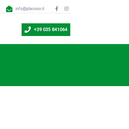
info@placosio.it
+39 035 841064